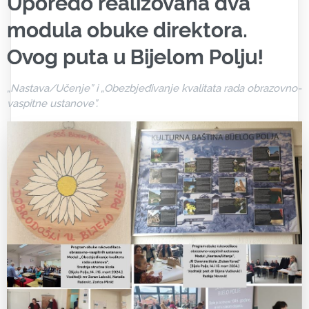
Uporedo realizovana dva
modula obuke direktora.
Ovog puta u Bijelom Polju!
„Nastava/Učenje” i „Obezbjeđivanje kvalitata rada obrazovno-
vaspitne ustanove”.