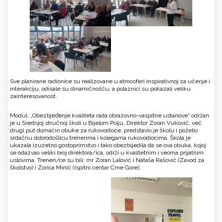
Sve planirane radionice su realizovane u atmosferi inspirativnoj za učenje i
interakciju, odisale su dinamičnošću, a polaznici su pokazali veliku
zainteresovanost.
Modul: „Obezbjeđenje kvaliteta rada obrazovno-vaspitne ustanove“ održan
je u Srednjoj stručnoj školi u Bijelom Polju. Direktor Zoran Vuković, već
drugi put domaćin obuke za rukovodioce, predstavio je školu i poželio
srdačnu dobrodošlicu trenerima i kolegama rukovodiocima. Škola je
ukazala izuzetno gostoprimstvo i tako obezbijedila da se ova obuka, kojoj
se odazvao veliki broj direktora/ica, održi u kvalitetnim i veoma prijatnim
uslovima. Treneri/ce su bili: mr Zoran Lalović i Nataša Rašović (Zavod za
školstvo) i Zorica Minić (Ispitni centar Crne Gore).