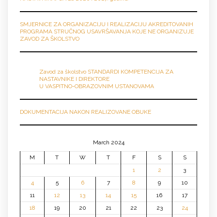
SMJERNICE ZA ORGANIZACIJU I REALIZACIJU AKREDITOVANIH
PROGRAMA STRUČNOG USAVRŠAVANJA KOJE NE ORGANIZUJE
ZAVOD ZA ŠKOLSTVO
Zavod za školstvo STANDARDI KOMPETENCIJA ZA
NASTAVNIKE I DIREKTORE
U VASPITNO-OBRAZOVNIM USTANOVAMA
DOKUMENTACIJA NAKON REALIZOVANE OBUKE
March 2024
M
T
W
T
F
S
S
1
2
3
4
5
6
7
8
9
10
11
12
13
14
15
16
17
18
19
20
21
22
23
24