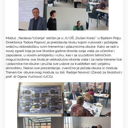
Modul: „Nastava/Učenje” održan je u JU OŠ „Dušan Korać” u Bijelom Polju.
Direktorica Todora Popović je predstavila školu kojom rukovodi i poželjela
srdačnu dobrodošlicu svim trenerima i polaznicima obuke. Kako se radi o
novoj zgradi koja je ove školske godine otvorila svoja vrata za učenike i
zaposlene, u novom ambijentu i ruhu, kao i sa izuzetnim tehničkim
mogućnostima, ova škola je velikodušno otvorila vrata i za naše trenere/ice
i polaznike/ce obuke i pružila sve uslove za kvalitetan rad i prijatnu
atmosferu. Nakon ove prezentacije, zvanično je počela obuka iz modula
Treneri/ce obuke ovog modula su bili: Radoje Novović (Zavod za školstvo) i
prof. dr Dijana Vučković (UCG).