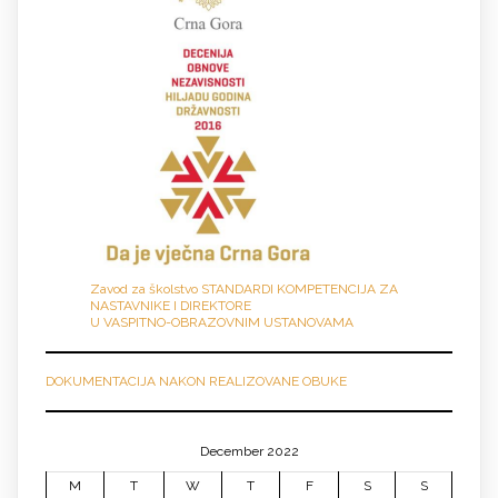
Zavod za školstvo STANDARDI KOMPETENCIJA ZA
NASTAVNIKE I DIREKTORE
U VASPITNO-OBRAZOVNIM USTANOVAMA
DOKUMENTACIJA NAKON REALIZOVANE OBUKE
December 2022
M
T
W
T
F
S
S