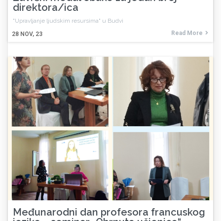
direktora/ica
"Upravljanje ljudskim resursima" u Budvi
Read More
28
NOV, 23
Međunarodni dan profesora francuskog