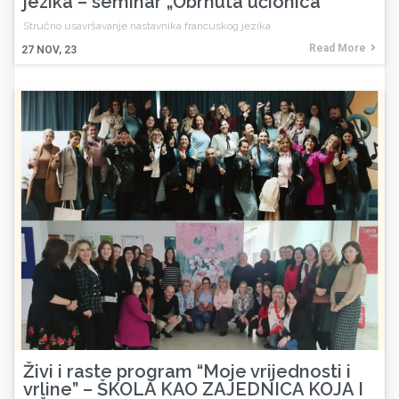
jezika – seminar „Obrnuta učionica“
Stručno usavršavanje nastavnika francuskog jezika
Read More
27
NOV, 23
Živi i raste program “Moje vrijednosti i
vrline” – ŠKOLA KAO ZAJEDNICA KOJA I