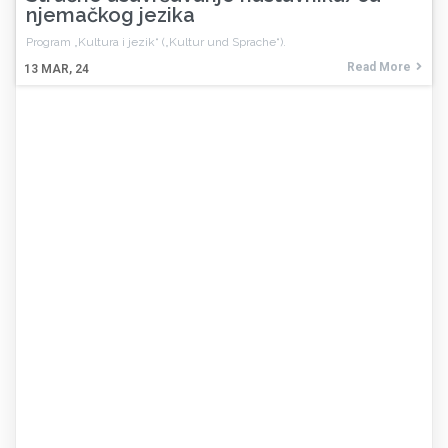
njemačkog jezika
Program „Kultura i jezik“ („Kultur und Sprache“).
Read More
13
MAR, 24