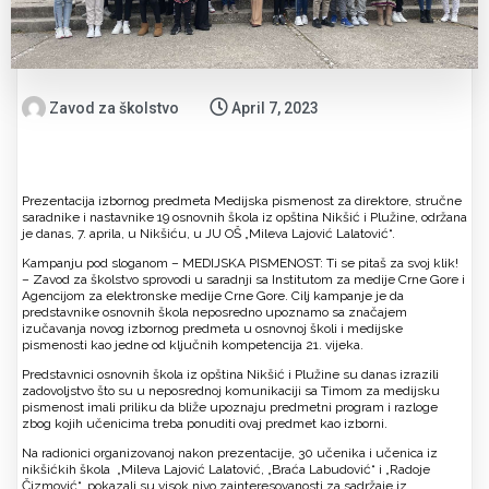
Zavod za školstvo
April 7, 2023
Prezentacija izbornog predmeta Medijska pismenost za direktore, stručne
saradnike i nastavnike 19 osnovnih škola iz opština Nikšić i Plužine, održana
je danas, 7. aprila, u Nikšiću, u JU OŠ „Mileva Lajović Lalatović“.
Kampanju pod sloganom – MEDIJSKA PISMENOST: Ti se pitaš za svoj klik!
– Zavod za školstvo sprovodi u saradnji sa Institutom za medije Crne Gore i
Agencijom za elektronske medije Crne Gore. Cilj kampanje je da
predstavnike osnovnih škola neposredno upoznamo sa značajem
izučavanja novog izbornog predmeta u osnovnoj školi i medijske
pismenosti kao jedne od ključnih kompetencija 21. vijeka.
Predstavnici osnovnih škola iz opština Nikšić i Plužine su danas izrazili
zadovoljstvo što su u neposrednoj komunikaciji sa Timom za medijsku
pismenost imali priliku da bliže upoznaju predmetni program i razloge
zbog kojih učenicima treba ponuditi ovaj predmet kao izborni.
Na radionici organizovanoj nakon prezentacije, 30 učenika i učenica iz
nikšićkih škola „Mileva Lajović Lalatović, „Braća Labudović“ i „Radoje
Čizmović“, pokazali su visok nivo zainteresovanosti za sadržaje iz