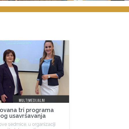
zovana tri programa
nog usavršavanja
ve sedmice, u organizaciji