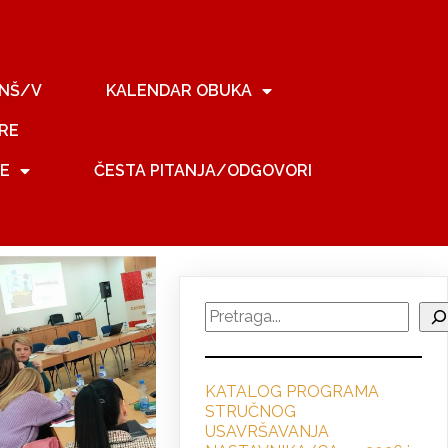
NŠ/V
KALENDAR OBUKA
RE
JE
ČESTA PITANJA/ODGOVORI
Search
KATALOG PROGRAMA
STRUČNO
G
USAVRŠAVANJA