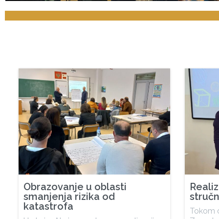
Obrazovanje u oblasti
Reali
smanjenja rizika od
struč
katastrofa
Tokom o