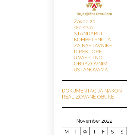
Zavod za
školstvo
STANDARDI
KOMPETENCIJA
ZA NASTAVNIKE I
DIREKTORE
U VASPITNO-
OBRAZOVNIM
USTANOVAMA
DOKUMENTACIJA NAKON
REALIZOVANE OBUKE
November 2022
M
T
W
T
F
S
S