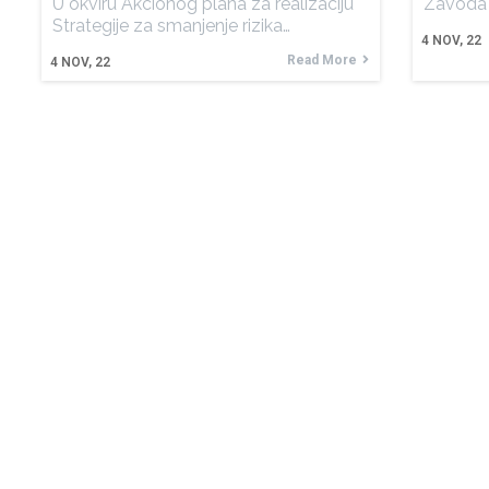
U okviru Akcionog plana za realizaciju
Zavoda 
Strategije za smanjenje rizika…
4
NOV, 22
Read More
4
NOV, 22