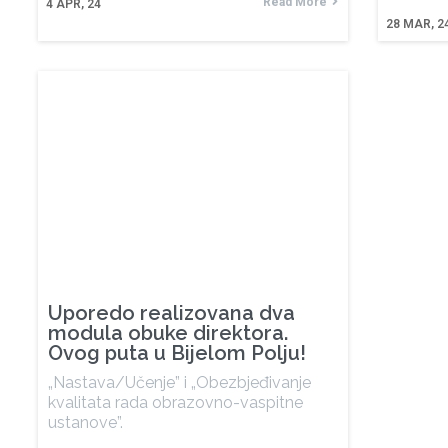
Read More
4
APR, 24
28
MAR, 2
Uporedo realizovana dva
modula obuke direktora.
Ovog puta u Bijelom Polju!
„Nastava/Učenje” i „Obezbjeđivanje
kvalitata rada obrazovno-vaspitne
ustanove”.