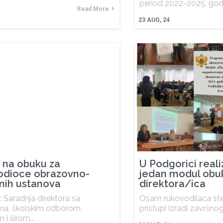
period 2022-2025. god
Read More
5
23
AUG, 24
 na obuku za
U Podgorici reali
odioce obrazovno-
jedan modul obu
tnih ustanova
direktora/ica
Saradnja direktora sa
Osam rukovodilaca ste
jima, školskim odborom,
pristupi izradi završnog
m i širom…