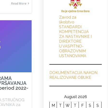
Read More
Zavod za
školstvo
STANDARDI
KOMPETENCIJA
ZA NASTAVNIKE I
DIREKTORE
U VASPITNO-
OBRAZOVNIM
USTANOVAMA
DOKUMENTACIJA NAKON
REALIZOVANE OBUKE
RAMA
VRŠAVANJA
eriod 2022-
August 2026
A STRUČNOG
AVNIKA za
M
T
W
T
F
S
S