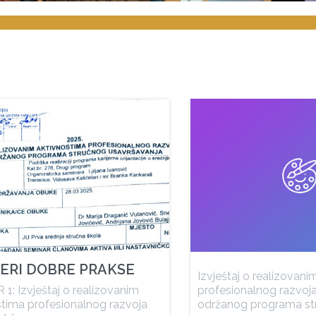
ERI DOBRE PRAKSE
Izvještaj o realizovan
1: Izvještaj o realizovanim
profesionalnog razvoj
stima profesionalnog razvoja
održanog programa st