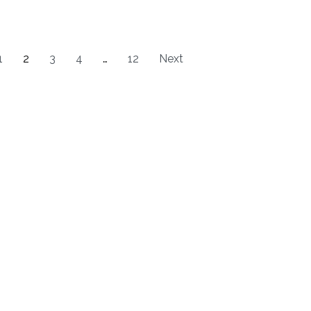
1
2
3
4
…
12
Next