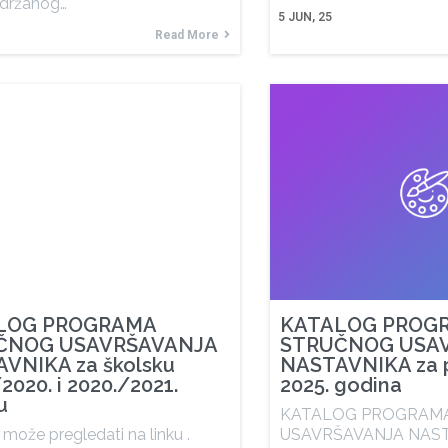
držanog…
5
JUN, 25
Read More
LOG PROGRAMA
KATALOG PROG
ČNOG USAVRŠAVANJA
STRUČNOG USA
VNIKA za školsku
NASTAVNIKA za p
2020. i 2020./2021.
2025. godina
u
KATALOG PROGRAM
može pregledati na linku .
USAVRŠAVANJA NAST