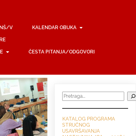
NŠ/V
KALENDAR OBUKA
RE
JE
ČESTA PITANJA/ODGOVORI
Search
KATALOG PROGRAMA
STRUČNO
G
USAVRŠAVANJA