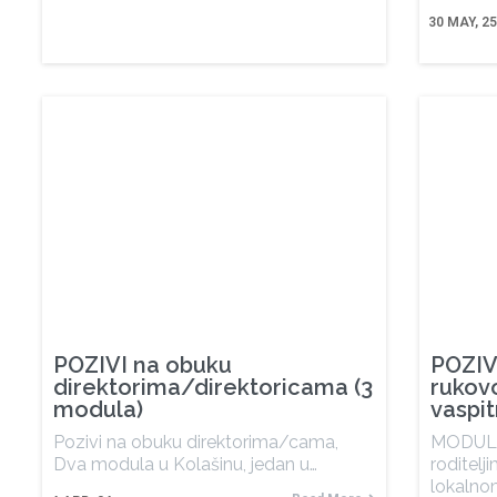
30
MAY, 2
POZIVI na obuku
POZIV
direktorima/direktoricama (3
rukov
modula)
vaspi
Pozivi na obuku direktorima/cama,
MODUL: 
Dva modula u Kolašinu, jedan u…
roditel
lokalno