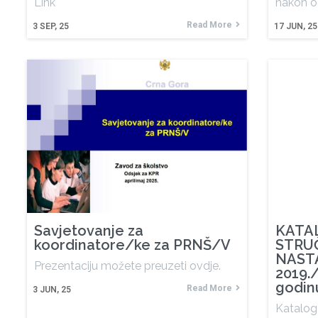
Link
nakon o
Read More
3
SEP, 25
17
JUN, 25
Savjetovanje za
KATA
koordinatore/ke za PRNŠ/V
STRU
NASTA
Prezentaciju možete preuzeti ovdje.
2019./
godin
Read More
3
JUN, 25
Katalog 