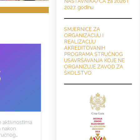
NASTAVNIKA/CA za 2026 i
2027. godinu
SMJERNICE ZA
ORGANIZACIJU I
REALIZACIJU
AKREDITOVANIH
PROGRAMA STRUČNOG
USAVRŠAVANJA KOJE NE
ORGANIZUJE ZAVOD ZA
ŠKOLSTVO
im aktivnostima
a nakon
ručnog…