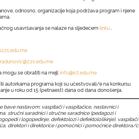
stanove, odnosno, organizacije koja podržava program i njene
rama.
ručnog usavršavanja se nalaze na sljedećem
linku
.
c@zzs.edu.me
.radunovic@zzs.edu.me
 mogu se obratiti na mejl:
info@ict.edu.me
ili autorkama programa koji su učestvovali/e na konkursu
nje u roku od 15 (petnaest) dana od dana donošenja.
e bave nastavom: vaspitači i vaspitačice, nastavnici i
, stručni saradnici i stručne saradnice (pedagozi i
ogopedi i logopedinje, defektolozi i defektološkinje), vaspitači 
, direktori i direktorice i pomoćnici i pomoćnice direktora/c