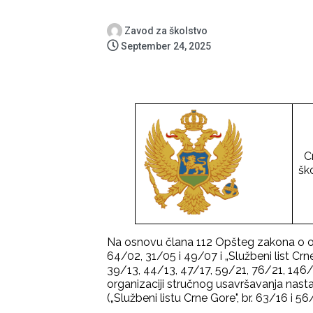
Zavod za školstvo
September 24, 2025
Cr
šk
Na osnovu člana 112 Opšteg zakona o obra
64/02, 31/05 i 49/07 i „Službeni list Crn
39/13, 44/13, 47/17, 59/21, 76/21, 146/2
organizaciji stručnog usavršavanja nast
(„Službeni listu Crne Gore", br. 63/16 i 5