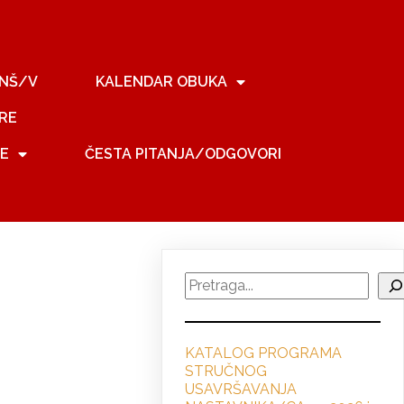
NŠ/V
KALENDAR OBUKA
RE
JE
ČESTA PITANJA/ODGOVORI
Search
KATALOG PROGRAMA
STRUČNO
G
USAVRŠAVANJA