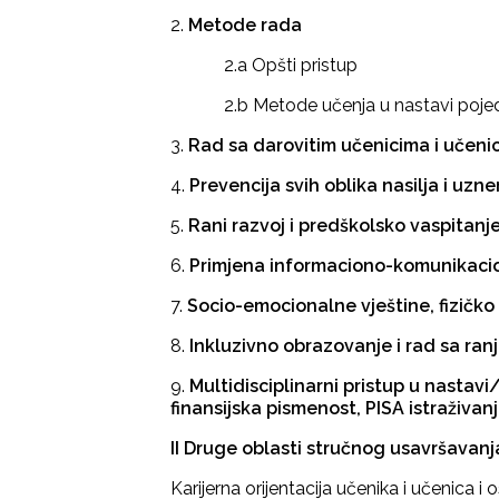
2.
Metode rada
2.a Opšti pristup
2.b Metode učenja u nastavi pojed
3.
Rad sa darovitim učenicima i učen
4.
Prevencija svih oblika nasilja i uzn
5.
Rani razvoj i predškolsko vaspitanj
6.
Primjena informaciono-komunikacio
7.
Socio-emocionalne vještine, fizičko
8.
Inkluzivno obrazovanje i rad sa ra
9.
Multidisciplinarni pristup u nastavi
finansijska pismenost, PISA istraživanj
II Druge oblasti stručnog usavršavanj
Karijerna orijentacija učenika i učenica i 