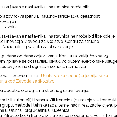
avršavanje nastavnika i nastavnica može biti:
 obrazovno-vaspitnu ili naučno-istraživačku djelatnost,
zovanja i
astavnica.
savršavanje nastavnika i nastavnica ne može biti lice koje je
e i inovacija, Zavodu za školstvo, Centru za stručno
an Nacionalnog savjeta za obrazovanje.
30 dana od dana objavljivanja Konkursa, zaključno sa 23.
mi/prijave se dostavljaju isključivo putem elektronske usluge
e dostavljene na drugi način se neće razmatrati.
e na sljedećem linku:
Uputstvo za podnošenje prijava za
anja kod Zavoda za školstvo
.
ijeti podatke o programu stručnog usavršavanja:
i/ili autorke(i) i trenera i/ili trenerica (najmanje 2 – trenerski
jnu grupu, metode i tehnike rada, teme, način realizacije, cijenu 
ma u satima i broj učesnika i učesnica,
 i/ili autorke(i) i trenera i/ili trenerica programa u vezi s tem