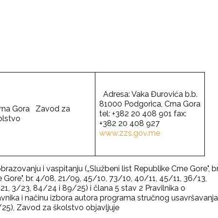
Adresa: Vaka Đurovića b.b.
81000 Podgorica, Crna Gora
na Gora Zavod za
tel: +382 20 408 901 fax:
olstvo
+382 20 408 927
www.zzs.gov.me
zovanju i vaspitanju („Službeni list Republike Crne Gore", br
e Gore", br. 4/08, 21/09, 45/10, 73/10, 40/11, 45/11, 36/13,
1, 3/23, 84/24 i 89/25) i člana 5 stav 2 Pravilnika o
avnika i načinu izbora autora programa stručnog usavršavanja
6/25), Zavod za školstvo objavljuje