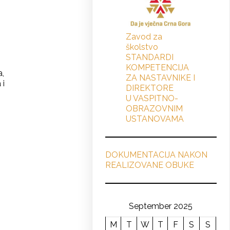
Zavod za
školstvo
STANDARDI
KOMPETENCIJA
a,
ZA NASTAVNIKE I
 i
DIREKTORE
U VASPITNO-
OBRAZOVNIM
USTANOVAMA
DOKUMENTACIJA NAKON
REALIZOVANE OBUKE
September 2025
M
T
W
T
F
S
S