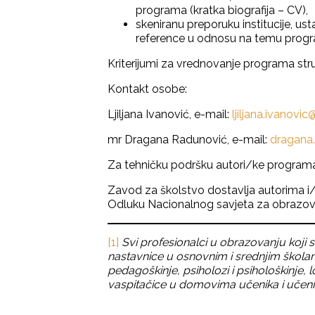
programa (kratka biografija – CV),
skeniranu preporuku institucije, u
reference u odnosu na temu prog
Kriterijumi za vrednovanje programa st
Kontakt osobe:
Ljiljana Ivanović, e-mail:
ljiljana.ivanovi
mr Dragana Radunović, e-mail:
dragana
Za tehničku podršku autori/ke programa
Zavod za školstvo dostavlja autorima i/
Odluku Nacionalnog savjeta za obrazova
[1]
Svi profesionalci u obrazovanju koji s
nastavnice u osnovnim i srednjim školama
pedagoškinje, psiholozi i psihološkinje, l
vaspitačice u domovima učenika i učenica