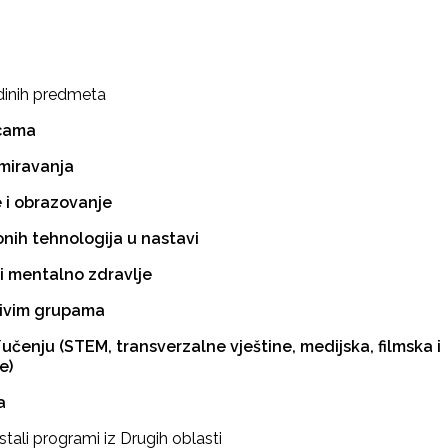
inih predmeta
icama
emiravanja
e i obrazovanje
nih tehnologija u nastavi
 i mentalno zdravlje
njivim grupama
/učenju (STEM, transverzalne vještine, medijska, filmska i
e)
a
ostali programi iz Drugih oblasti