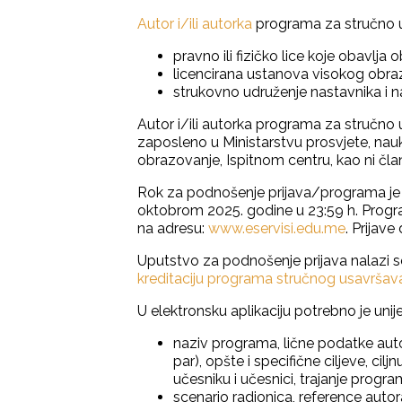
Autor i/ili autorka
programa za stručno us
pravno ili fizičko lice koje obavlja
licencirana ustanova visokog obra
strukovno udruženje nastavnika i n
Autor i/ili autorka programa za stručno u
zaposleno u Ministarstvu prosvjete, nauk
obrazovanje, Ispitnom centru, kao ni čl
Rok za podnošenje prijava/programa je 
oktobrom 2025. godine u 23:59 h. Progra
na adresu:
www.eservisi.edu.me
. Prijav
Uputstvo za podnošenje prijava nalazi s
kreditaciju programa stručnog usavršav
U elektronsku aplikaciju potrebno je un
naziv programa, lične podatke autora 
par), opšte i specifične ciljeve, cil
učesniku i učesnici, trajanje progra
scenario radionica, reference autora