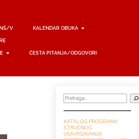
NŠ/V
KALENDAR OBUKA
RE
JE
ČESTA PITANJA/ODGOVORI
Search
KATALOG PROGRAMA
STRUČNO
G
USAVRŠAVANJA