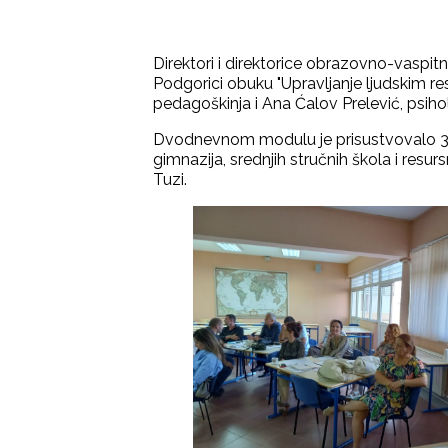
Direktori i direktorice obrazovno-vaspit
Podgorici obuku "Upravljanje ljudskim re
pedagoškinja i Ana Ćalov Prelević, psihol
Dvodnevnom modulu je prisustvovalo 30
gimnazija, srednjih stručnih škola i resu
Tuzi.