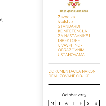
Zavod za
ć,
školstvo
STANDARDI
KOMPETENCIJA
ZA NASTAVNIKE I
DIREKTORE
U VASPITNO-
OBRAZOVNIM
USTANOVAMA
DOKUMENTACIJA NAKON
REALIZOVANE OBUKE
October 2023
M
T
W
T
F
S
S