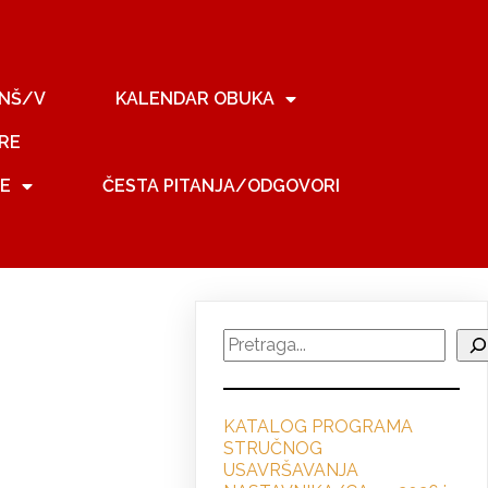
NŠ/V
KALENDAR OBUKA
RE
JE
ČESTA PITANJA/ODGOVORI
Search
KATALOG PROGRAMA
STRUČNO
G
USAVRŠAVANJA