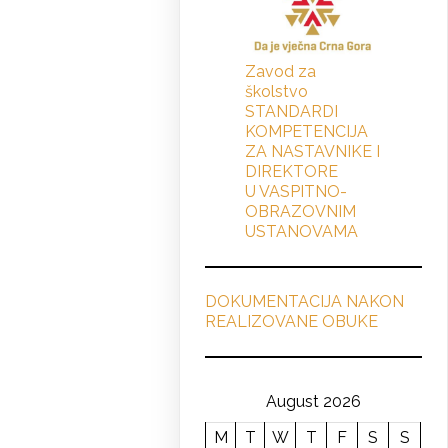
Zavod za
školstvo
STANDARDI
KOMPETENCIJA
ZA NASTAVNIKE I
DIREKTORE
U VASPITNO-
OBRAZOVNIM
USTANOVAMA
DOKUMENTACIJA NAKON
REALIZOVANE OBUKE
August 2026
M
T
W
T
F
S
S